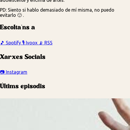
PD: Siento si hablo demasiado de mí misma, no puedo
evitarlo 🙂 .
Escolta'ns a
🎵
Spotify
🎙️
Ivoox
📡
RSS
Xarxes Socials
📷
Instagram
Últims episodis